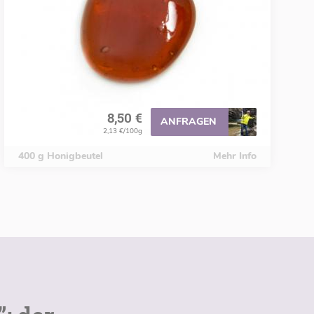
8,50 €
ANFRAGEN
2,13 €/100g
400 g Honigbeutel
Mehr Info