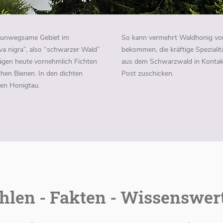
d unwegsame Gebiet im
So kann vermehrt Waldhonig von
 nigra”, also “schwarzer Wald”
bekommen, die kräftige Speziali
ägen heute vornehmlich Fichten
aus dem Schwarzwald in Kontak
chen Bienen. In den dichten
Post zuschicken.
en Honigtau.
hlen - Fakten - Wissenswer