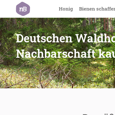
Hauptnavigat
Honig
Bienen schaffe
Deutschen Waldho
Nachbarschaft ka