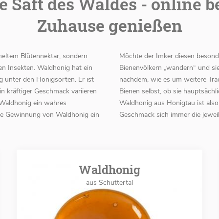
e Saft des Waldes - online be
Zuhause genießen
meltem Blütennektar, sondern
Möchte der Imker diesen besond
n Insekten. Waldhonig hat ein
Bienenvölkern „wandern“ und sie
 unter den Honigsorten. Er ist
nachdem, wie es um weitere Trac
in kräftiger Geschmack variieren
Bienen selbst, ob sie hauptsächl
 Waldhonig ein wahres
Waldhonig aus Honigtau ist also 
 die Gewinnung von Waldhonig ein
Geschmack sich immer die jeweil
Waldhonig
aus Schuttertal