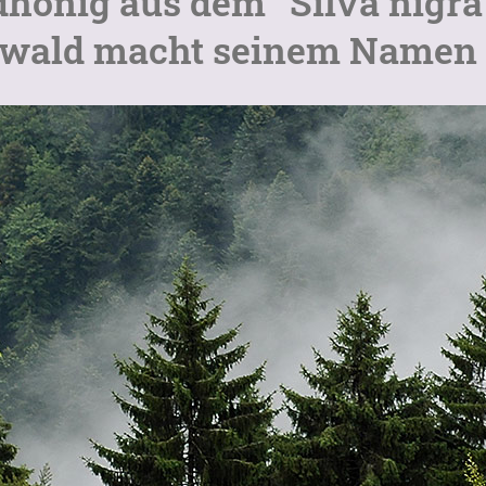
honig aus dem “Silva nigra”
wald macht seinem Namen a