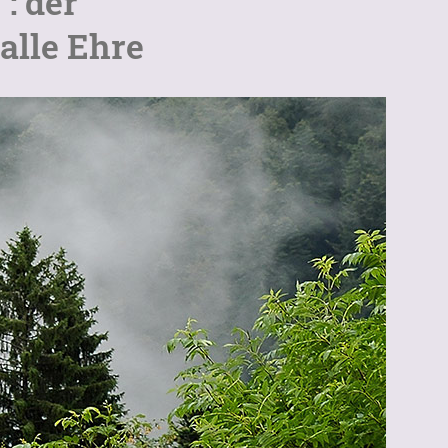
: der
lle Ehre