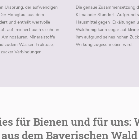
hen Ursprung, der aufwendigen
Die genaue Zusammensetzung der I
 Der Honigtau, aus dem
Klima oder Standort. Aufgrund s
ert und enthält wertvolle
Hausmittel gegen Erkältungen und
t auf, reichert auch sie ihn in
Waldhonig kann sogar auf klein
Aminosäuren, Mineralstoffe
ihm aufgrund seines hohen Zucker
nd zudem Wasser, Fruktose,
Wirkung zugeschrieben wird.
hzucker Verbindungen.
ies für Bienen und für uns:
aus dem Bayerischen Wald