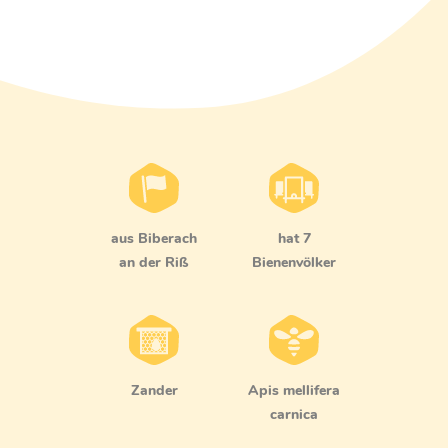
aus Biberach
hat 7
an der Riß
Bienenvölker
Zander
Apis mellifera
carnica