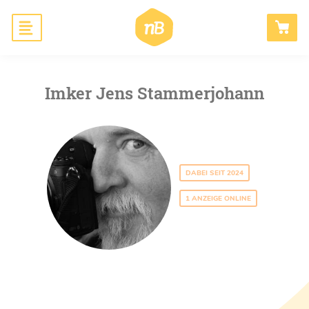
Hauptnavigation
Honig
ANMELDEN
Imker Jens Stammerjohann
Bienen schaffen
Wissen
Blog
DABEI SEIT 2024
B2B
1 ANZEIGE ONLINE