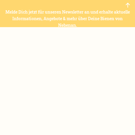
Melde Dich jetzt für unseren Newsletter an und erhalte aktuelle
Informationen, Angebote & mehr über Deine Bienen von
Nebenan.
ANMELDEN
Eine Abmeldung ist jederzeit kostenlos möglich. Alle Informationen zum
Datenschutz
.
Offene Fragen? Alle wichtigen Informationen zu Honigkauf,
B2B Angeboten, Datenschutz, Versand, und vieles mehr findest
Du hier:
Fußzeilenmenü
FIRMENKUNDEN
BIENENPATENSCHAFT