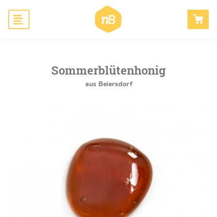
Hauptnavigation
Honig
ANMELDEN
Bienen schaffen
Sommerblütenhonig
aus Beiersdorf
Wissen
Blog
B2B