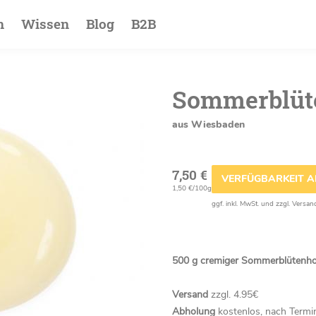
ion
n
Wissen
Blog
B2B
Sommerblüt
aus Wiesbaden
7,50 €
VERFÜGBARKEIT 
1,50 €/100g
ggf. inkl. MwSt. und zzgl. Versan
500 g cremiger Sommerblütenho
Versand
zzgl. 4.95€
Abholung
kostenlos, nach Term