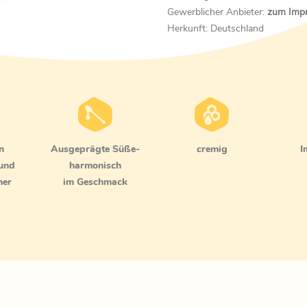
Gewerblicher Anbieter:
zum Imp
Herkunft: Deutschland
n
ausgeprägte Süße-
cremig
I
 und
harmonisch
her
im Geschmack