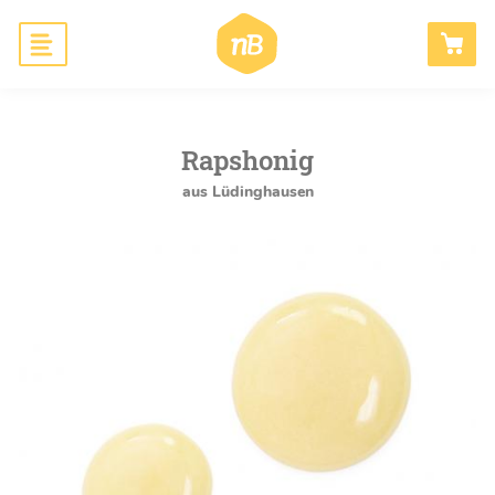
Hauptnavigation
Honig
ANMELDEN
Bienen schaffen
Rapshonig
aus Lüdinghausen
Wissen
Blog
B2B