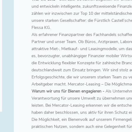
und entwickeln intelligente, zukunftsweisende Finanz
zählen wir inzwischen zur Top 10 der mittelständische
unsere starken Gesellschafter: die Fürstlich Castell’
Flessa KG.
Als erfahrener Finanzpartner des Fachhandels schaffen
Partner und unser Team. Ob Büros, Arztpraxen, Labore
attraktive Miet-, Mietkauf- und Leasingmodelle, um das
es, bevorzugter, unabhängiger Finanzier mobiler Wirts
die Entwicklung flexibler Konzepte für zahlreiche Bra
deutschlandweit zum Einsatz bringen. Wir sind stolz 
Erfolgsgeschichte, die wir unserem starken Team zu 
Arbeitgeber macht. Mercator-Leasing – Die Möglichma
Warum wir uns für Bienen engagieren -
Als Unternehme
Verantwortung für unsere Umwelt zu übernehmen und e
leisten. Bei Mercator-Leasing erkennen wir die entsc
haben daher beschlossen, uns aktiv für ihren Schutz e
Die Möglichkeit, ein Bienenvolk auf unserem Firmengel
praktischen Nutzen, sondern auch eine Gelegenheit für 