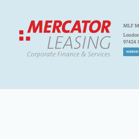
MLF M
London
97424 
WEBSEI