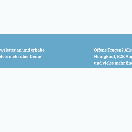
wsletter an und erhalte
Offene Fragen? All
ote & mehr über Deine
Honigkauf, B2B Ang
und vieles mehr fin
Fußzei
FIRMENKUNDEN
HONIG KAUFEN
FAQ KUNDEN
ANMELDEN
VERSAND & LIEFERU
AGB KÄUFER
DATENSCHUTZ
glich. Alle Informationen zum