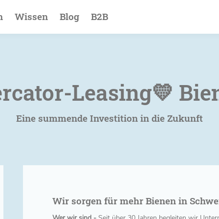
ion
n
Wissen
Blog
B2B
rcator-Leasing💛 Bie
Eine summende Investition in die Zukunft
Wir sorgen für mehr Bienen in Schwe
Wer wir sind -
Seit über 30 Jahren begleiten wir Unt