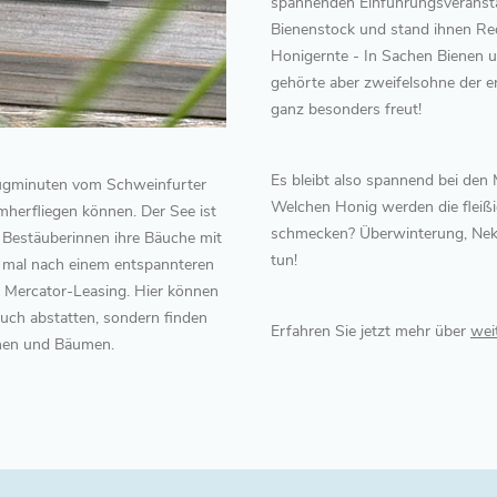
spannenden Einführungsveranstalt
Bienenstock und stand ihnen Re
Honigernte - In Sachen Bienen u
gehörte aber zweifelsohne der e
ganz besonders freut!
Es bleibt also spannend bei den
Flugminuten vom Schweinfurter
Welchen Honig werden die fleißi
mherfliegen können. Der See ist
schmecken? Überwinterung, Nekt
 Bestäuberinnen ihre Bäuche mit
tun!
h mal nach einem entspannteren
n Mercator-Leasing. Hier können
such abstatten, sondern finden
Erfahren Sie jetzt mehr über
wei
chen und Bäumen.