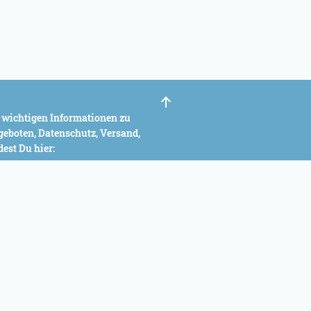
e wichtigen Informationen zu
eboten, Datenschutz, Versand,
dest Du hier:
lenmenü
BIENENPATENSCHAFT
HONIG VERKAUFEN
FAQ IMKER
NG
ÜBER NEARBEES
AGB IMKER
IMPRESSUM