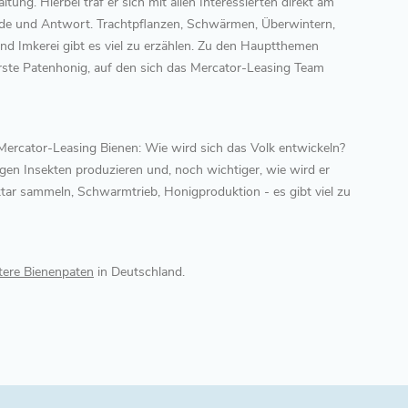
ung. Hierbei traf er sich mit allen Interessierten direkt am
de und Antwort. Trachtpflanzen, Schwärmen, Überwintern,
nd Imkerei gibt es viel zu erzählen. Zu den Hauptthemen
rste Patenhonig, auf den sich das Mercator-Leasing Team
 Mercator-Leasing Bienen: Wie wird sich das Volk entwickeln?
gen Insekten produzieren und, noch wichtiger, wie wird er
ar sammeln, Schwarmtrieb, Honigproduktion - es gibt viel zu
tere Bienenpaten
in Deutschland.