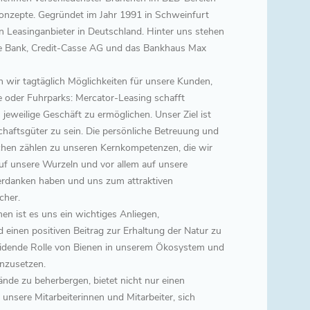
konzepte. Gegründet im Jahr 1991 in Schweinfurt
n Leasinganbieter in Deutschland. Hinter uns stehen
sche Bank, Credit-Casse AG und das Bankhaus Max
 wir tagtäglich Möglichkeiten für unsere Kunden,
 oder Fuhrparks: Mercator-Leasing schafft
 jeweilige Geschäft zu ermöglichen. Unser Ziel ist
chaftsgüter zu sein. Die persönliche Betreuung und
nchen zählen zu unseren Kernkompetenzen, die wir
auf unsere Wurzeln und vor allem auf unsere
verdanken haben und uns zum attraktiven
cher.
n ist es uns ein wichtiges Anliegen,
inen positiven Beitrag zur Erhaltung der Natur zu
heidende Rolle von Bienen in unserem Ökosystem und
inzusetzen.
ände zu beherbergen, bietet nicht nur einen
unsere Mitarbeiterinnen und Mitarbeiter, sich