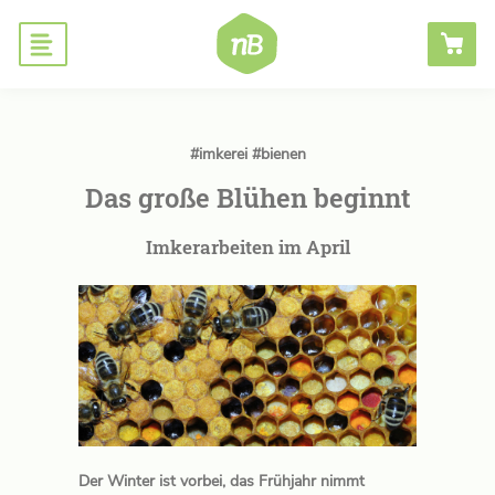
Hauptnavigation
Honig
ANMELDEN
Bienen schaffen
#imkerei
#bienen
Das große Blühen beginnt
Wissen
Blog
Imkerarbeiten im April
B2B
Der Winter ist vorbei, das Frühjahr nimmt