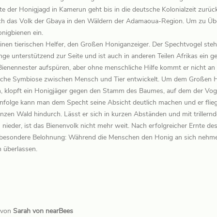
te der Honigjagd in Kamerun geht bis in die deutsche Kolonialzeit zurück
sich das Volk der Gbaya in den Wäldern der Adamaoua-Region. Um zu Üb
onigbienen ein.
inen tierischen Helfer, den Großen Honiganzeiger. Der Spechtvogel st
 unterstützend zur Seite und ist auch in anderen Teilen Afrikas ein ge
Bienennester aufspüren, aber ohne menschliche Hilfe kommt er nicht 
iche Symbiose zwischen Mensch und Tier entwickelt. Um dem Großen H
n, klopft ein Honigjäger gegen den Stamm des Baumes, auf dem der Voge
nfolge kann man dem Specht seine Absicht deutlich machen und er fliegt
nzen Wald hindurch. Lässt er sich in kurzen Abständen und mit triller
ieder, ist das Bienenvolk nicht mehr weit. Nach erfolgreicher Ernte de
e besondere Belohnung: Während die Menschen den Honig an sich nehm
 überlassen.
g von
Sarah von nearBees