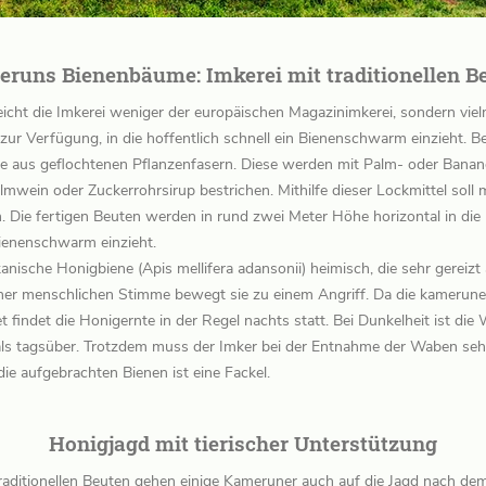
runs Bienenbäume: Imkerei mit traditionellen B
cht die Imkerei weniger der europäischen Magazinimkerei, sondern vielm
 zur Verfügung, in die hoffentlich schnell ein Bienenschwarm einzieht. Be
de aus geflochtenen Pflanzenfasern. Diese werden mit Palm- oder Bana
wein oder Zuckerrohrsirup bestrichen. Mithilfe dieser Lockmittel soll m
. Die fertigen Beuten werden in rund zwei Meter Höhe horizontal in di
Bienenschwarm einzieht.
anische Honigbiene (Apis mellifera adansonii) heimisch, die sehr gereizt
iner menschlichen Stimme bewegt sie zu einem Angriff. Da die kamerune
t findet die Honigernte in der Regel nachts statt. Bei Dunkelheit ist di
 als tagsüber. Trotzdem muss der Imker bei der Entnahme der Waben seh
ie aufgebrachten Bienen ist eine Fackel.
Honigjagd mit tierischer Unterstützung
raditionellen Beuten gehen einige Kameruner auch auf die Jagd nach d