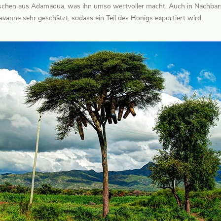
schen aus Adamaoua, was ihn umso wertvoller macht. Auch in Nachbarst
avanne sehr geschätzt, sodass ein Teil des Honigs exportiert wird.