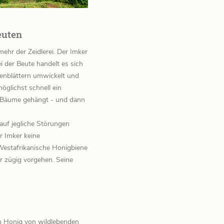
euten
ehr der Zeidlerei. Der Imker
i der Beute handelt es sich
nenblättern umwickelt und
öglichst schnell ein
e Bäume gehängt - und dann
 auf jegliche Störungen
r Imker keine
e Westafrikanische Honigbiene
r zügig vorgehen. Seine
em Honig von wildlebenden