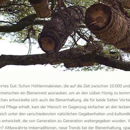
ehrtes Gut: Schon Höhlenmalereien, die auf die Zeit zwischen 10.000 und 
itmenschen ein Bienennest ausrauben, um an den süßen Honig zu komm
n entwickelte sich auch die Bienenhaltung, die für beide Seiten Vorteil
nd Pflege erhielt, kam der Mensch im Gegenzug einfacher an den lecke
sich unter den verschiedensten natürlichen Gegebenheiten und kulturel
en entwickelt, die von Generation zu Generation weitergegeben wurden. 
n? Altbewährte Imkerraditionen, neue Trends bei der Bienenhaltung, sp