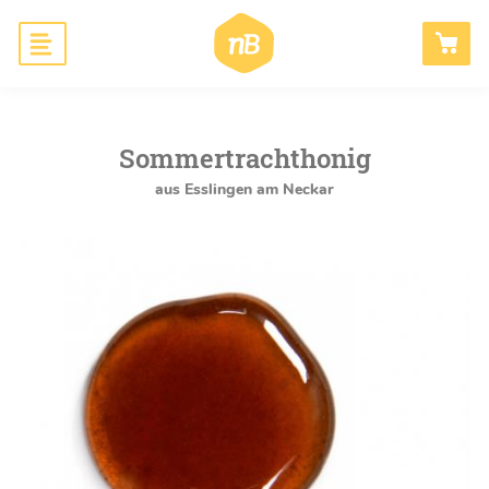
Hauptnavigation
Honig
ANMELDEN
Bienen schaffen
Sommertrachthonig
aus Esslingen am Neckar
Wissen
Blog
B2B