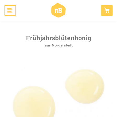
Hauptnavigation
Honig
ANMELDEN
Bienen schaffen
Frühjahrsblütenhonig
aus Norderstedt
Wissen
Blog
B2B