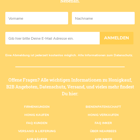
Nebenan.
ANMELDEN
Eine Abmeldung ist jederzeit kostenlos möglich. Alle Informationen zum
Datenschutz
.
Offene Fragen? Alle wichtigen Informationen zu Honigkauf,
B2B Angeboten, Datenschutz, Versand, und vieles mehr findest
Du hier:
Fußzeilenmenü
FIRMENKUNDEN
BIENENPATENSCHAFT
HONIG KAUFEN
HONIG VERKAUFEN
FAQ KUNDEN
FAQ IMKER
VERSAND & LIEFERUNG
ÜBER NEARBEES
AGB KÄUFER
AGB IMKER